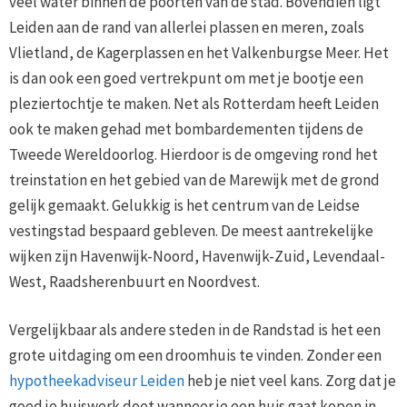
veel water binnen de poorten van de stad. Bovendien ligt
Leiden aan de rand van allerlei plassen en meren, zoals
Vlietland, de Kagerplassen en het Valkenburgse Meer. Het
is dan ook een goed vertrekpunt om met je bootje een
pleziertochtje te maken. Net als Rotterdam heeft Leiden
ook te maken gehad met bombardementen tijdens de
Tweede Wereldoorlog. Hierdoor is de omgeving rond het
treinstation en het gebied van de Marewijk met de grond
gelijk gemaakt. Gelukkig is het centrum van de Leidse
vestingstad bespaard gebleven. De meest aantrekelijke
wijken zijn Havenwijk-Noord, Havenwijk-Zuid, Levendaal-
West, Raadsherenbuurt en Noordvest.
Vergelijkbaar als andere steden in de Randstad is het een
grote uitdaging om een droomhuis te vinden. Zonder een
hypotheekadviseur Leiden
heb je niet veel kans. Zorg dat je
goed je huiswerk doet wanneer je een huis gaat kopen in