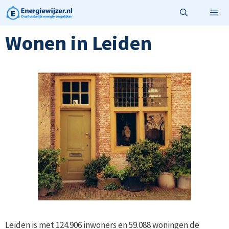
Ga
naar
de
Wonen in Leiden
Menu
inhoud
Leiden is met 124.906 inwoners en 59.088 woningen de