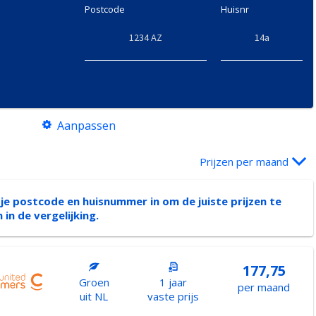
Postcode
Huisnr
Aanpassen
Prijzen per maand
 je postcode en huisnummer in om de juiste prijzen te
n in de vergelijking.
177,75
Groen
1 jaar
per maand
uit NL
vaste prijs