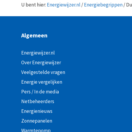
U bent hier:
Energiewijzer.nl
/
Energiebegrippen
/
Du
Algemeen
Energiewijzer.nl
Over Energiewijzer
Veelgestelde vragen
Energie vergelijken
Pers / In de media
Netbeheerders
Energienieuws
Zonnepanelen
Warmtepomp