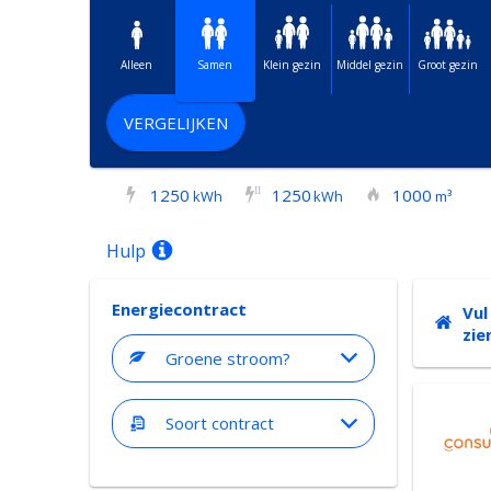
Alleen
Samen
Klein gezin
Middel gezin
Groot gezin
VERGELIJKEN
1250
1250
1000
I
I
kWh
kWh
m³
Hulp
Energiecontract
Vul
zie
Groene stroom?
Soort contract