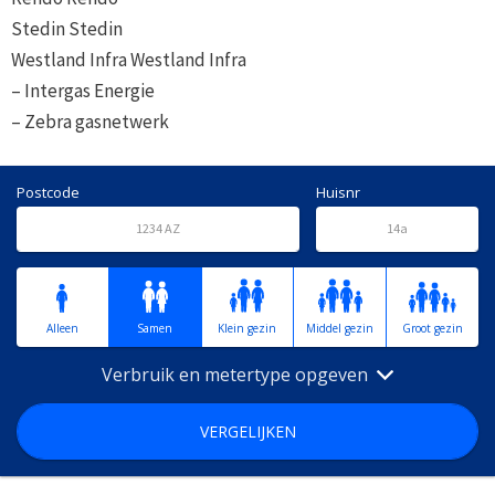
Stedin Stedin
Westland Infra Westland Infra
– Intergas Energie
– Zebra gasnetwerk
Postcode
Huisnr
Alleen
Samen
Klein gezin
Middel gezin
Groot gezin
Verbruik en metertype opgeven
VERGELIJKEN