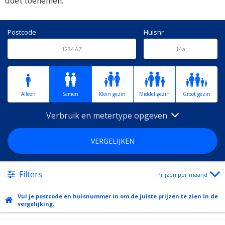
doet toenemen.
Postcode
Huisnr
Alleen
Samen
Klein gezin
Middel gezin
Groot gezin
Verbruik en metertype opgeven
VERGELIJKEN
Filters
Prijzen per maand
Vul je postcode en huisnummer in om de juiste prijzen te zien in de
vergelijking.