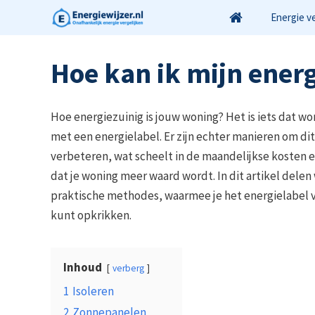
Ga
Energie v
naar
de
Hoe kan ik mijn ener
inhoud
Hoe energiezuinig is jouw woning? Het is iets dat w
met een energielabel. Er zijn echter manieren om dit
verbeteren, wat scheelt in de maandelijkse kosten e
dat je woning meer waard wordt. In dit artikel delen
praktische methodes, waarmee je het energielabel v
kunt opkrikken.
Inhoud
verberg
1
Isoleren
2
Zonnepanelen