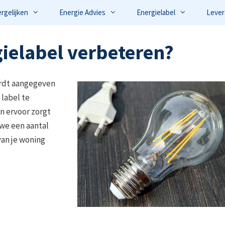
ergelijken
Energie Advies
Energielabel
Lever
gielabel verbeteren?
ordt aangegeven
 label te
n ervoor zorgt
 we een aantal
an je woning