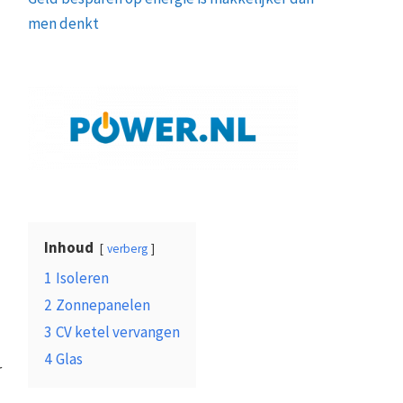
men denkt
Inhoud
verberg
1
Isoleren
2
Zonnepanelen
3
CV ketel vervangen
l
4
Glas
r