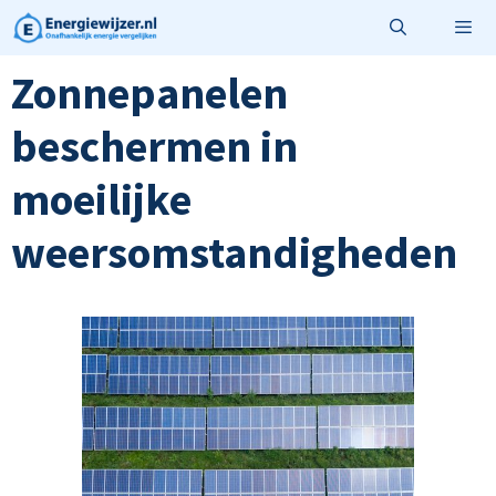
Ga
naar
de
Zonnepanelen
Menu
inhoud
beschermen in
moeilijke
weersomstandigheden