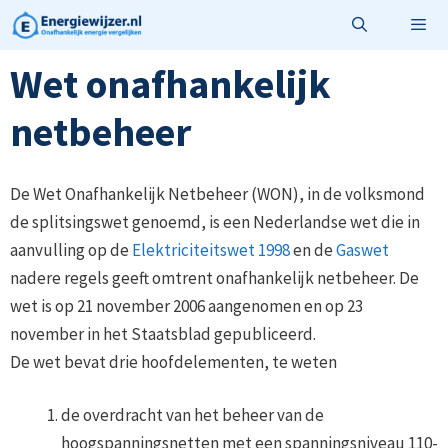
Ga
naar
de
Wet onafhankelijk
Menu
inhoud
netbeheer
De Wet Onafhankelijk Netbeheer (WON), in de volksmond
de splitsingswet genoemd, is een Nederlandse wet die in
aanvulling op de
Elektriciteitswet 1998
en de
Gaswet
nadere regels geeft omtrent onafhankelijk netbeheer. De
wet is op 21 november 2006 aangenomen en op 23
november in het Staatsblad gepubliceerd.
De wet bevat drie hoofdelementen, te weten
de overdracht van het beheer van de
hoogspanningsnetten met een spanningsniveau 110-