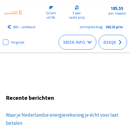
185,55
Groen
3 jaar
per maand
uit NL
vaste prijs
600,- cashback
termijnbedrag:
202,22
p/m
MEER INFO
BEKIJK
Vergelijk
Recente berichten
Waar je Nederlandse energierekening je écht voor laat
betalen