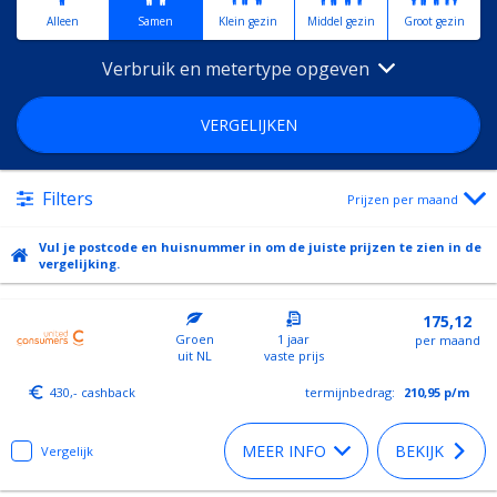
Alleen
Samen
Klein gezin
Middel gezin
Groot gezin
Verbruik en metertype opgeven
VERGELIJKEN
Filters
Prijzen per maand
Vul je postcode en huisnummer in om de juiste prijzen te zien in de
vergelijking.
175,12
Groen
1 jaar
per maand
uit NL
vaste prijs
430,- cashback
termijnbedrag:
210,95
p/m
MEER INFO
BEKIJK
Vergelijk