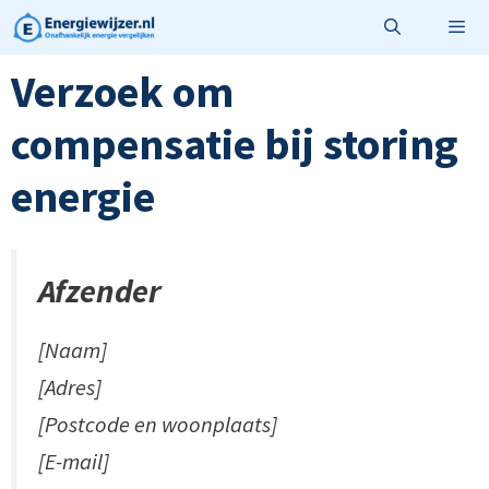
Ga
naar
de
Verzoek om
Menu
inhoud
compensatie bij storing
energie
Afzender
[Naam]
[Adres]
[Postcode en woonplaats]
[E-mail]