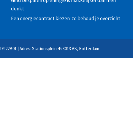
Geld besparen op energie is makkelijker dan men
denkt
Een energiecontract kiezen: zo behoud je overzicht
97922B01 | Adres: Stationsplein 45 3013 AK, Rotterdam