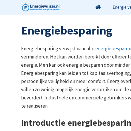
Ga
Energie v
naar
de
Energiebesparing
inhoud
Energiebesparing verwijst naar alle
energiebespare
verminderen. Het kan worden bereikt door efficiënt
energie. Men kan ook energie besparen door minder 
Energiebesparing kan leiden tot kapitaalsverhoging,
persoonlijke veiligheid en meer comfort. Energiever
willen zo weinig mogelijk energie verbruiken om d
bevordert. Industriële en commerciële gebruikers wi
te realiseren.
Introductie energiebespari