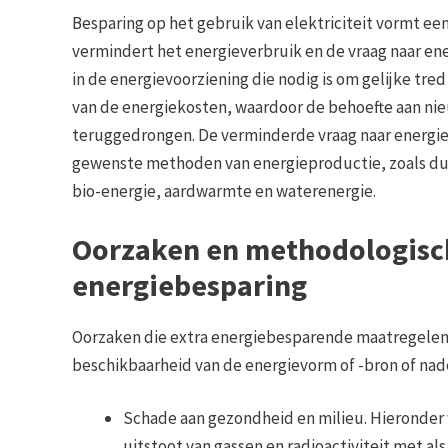
Besparing op het gebruik van elektriciteit vormt ee
vermindert het energieverbruik en de vraag naar en
in de energievoorziening die nodig is om gelijke tre
van de energiekosten, waardoor de behoefte aan nie
teruggedrongen. De verminderde vraag naar energie k
gewenste methoden van energieproductie, zoals du
bio-energie, aardwarmte en waterenergie.
Oorzaken en methodologisc
energiebesparing
Oorzaken die extra energiebesparende maatregelen v
beschikbaarheid van de energievorm of -bron of nad
Schade aan gezondheid en milieu. Hieronder 
uitstoot van gassen en radioactiviteit met a