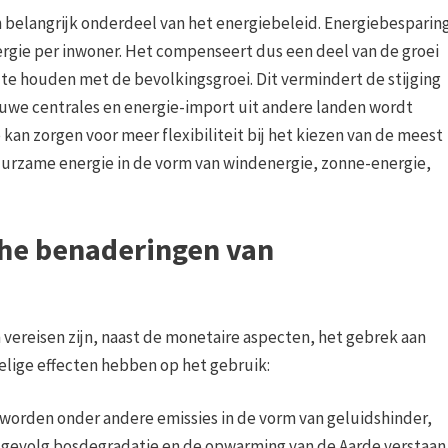
n belangrijk onderdeel van het energiebeleid. Energiebesparin
ergie per inwoner. Het compenseert dus een deel van de groei
d te houden met de bevolkingsgroei. Dit vermindert de stijging
uwe centrales en energie-import uit andere landen wordt
an zorgen voor meer flexibiliteit bij het kiezen van de meest
urzame energie in de vorm van windenergie, zonne-energie,
he benaderingen van
ereisen zijn, naast de monetaire aspecten, het gebrek aan
elige effecten hebben op het gebruik:
worden onder andere emissies in de vorm van geluidshinder,
ls gevolg bosdegradatie en de opwarming van de Aarde verstaan