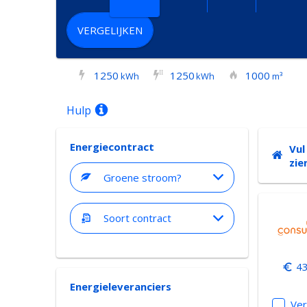
VERGELIJKEN
1250
1250
1000
I
I
kWh
kWh
m³
Hulp
Energiecontract
Vul
zie
Groene stroom?
Soort contract
43
Energieleveranciers
Ver