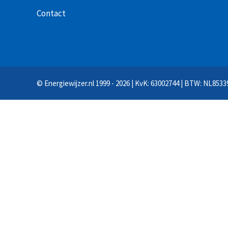
Contact
©
Energiewijzer.nl
1999 - 2026 | KvK: 63002744 | BTW: NL8533