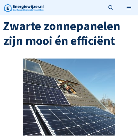
Ga
naar
de
Zwarte zonnepanelen
Menu
inhoud
zijn mooi én efficiënt