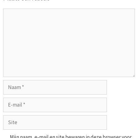
Reactie
Naam
E-
mail
Site
Mijn naam, e-mail en site bewaren in deze browser voor