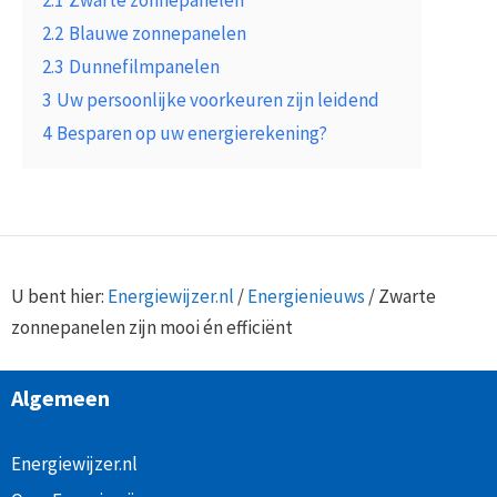
2.2
Blauwe zonnepanelen
2.3
Dunnefilmpanelen
3
Uw persoonlijke voorkeuren zijn leidend
4
Besparen op uw energierekening?
U bent hier:
Energiewijzer.nl
/
Energienieuws
/
Zwarte
zonnepanelen zijn mooi én efficiënt
Algemeen
Energiewijzer.nl