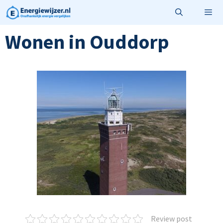
Ga
naar
de
Wonen in Ouddorp
Menu
inhoud
Review post