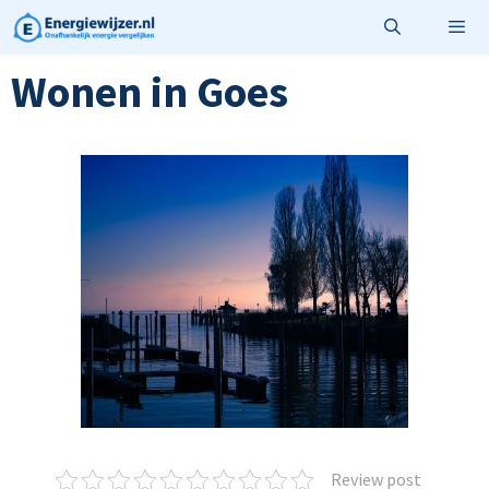
Ga
naar
de
Wonen in Goes
Menu
inhoud
Review post