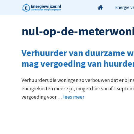
Ga
Energie v
naar
de
nul-op-de-meterwon
inhoud
Verhuurder van duurzame w
mag vergoeding van huurde
Verhuurders die woningen zo verbouwen dat er bijn
energiekosten meer zijn, mogen hier vanaf 1 septe
vergoeding voor …
lees meer