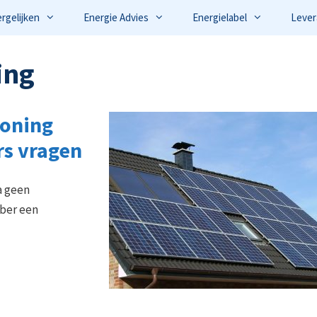
ergelijken
Energie Advies
Energielabel
Lever
ing
oning
rs vragen
a geen
mber een