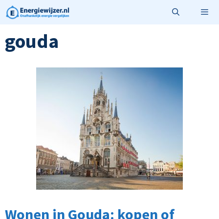
Ga
naar
de
gouda
Menu
inhoud
Wonen in Gouda: kopen of