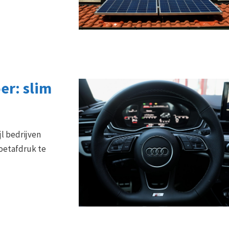
er: slim
jl bedrijven
oetafdruk te