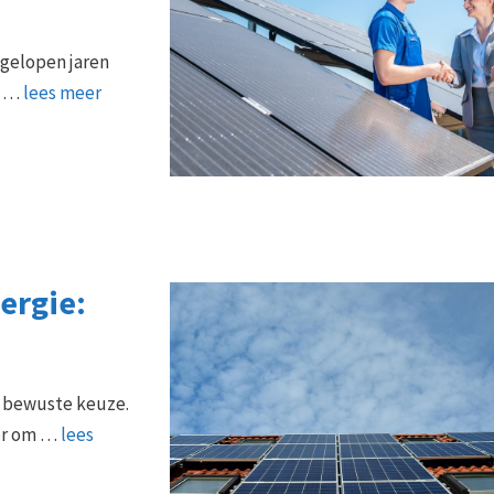
fgelopen jaren
s …
lees meer
ergie:
n bewuste keuze.
oor om …
lees