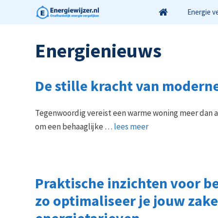
Ga
Energie v
naar
de
Energienieuws
inhoud
De stille kracht van moder
Tegenwoordig vereist een warme woning meer dan al
om een behaaglijke …
lees meer
Praktische inzichten voor be
zo optimaliseer je jouw zake