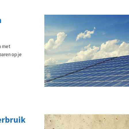
n
n met
paren op je
erbruik