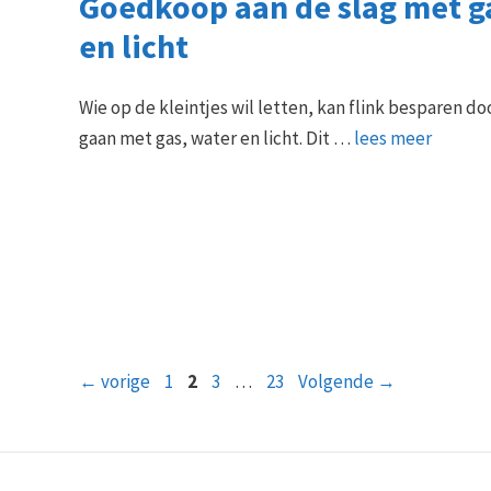
Goedkoop aan de slag met g
en licht
Wie op de kleintjes wil letten, kan flink besparen do
gaan met gas, water en licht. Dit …
lees meer
Pagina
Pagina
Pagina
Pagina
←
vorige
1
2
3
…
23
Volgende
→