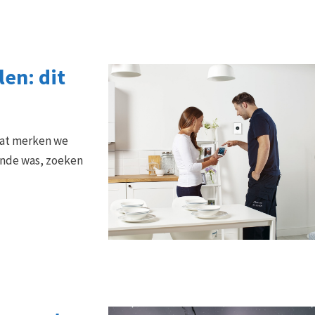
en: dit
dat merken we
ende was, zoeken