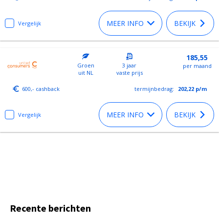
MEER INFO
BEKIJK
Vergelijk
185,55
Groen
3 jaar
per maand
uit NL
vaste prijs
600,- cashback
termijnbedrag:
202,22
p/m
MEER INFO
BEKIJK
Vergelijk
Recente berichten