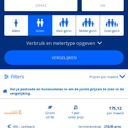
Alleen
Samen
Klein gezin
Middel gezin
Groot gezin
Verbruik en metertype opgeven
VERGELIJKEN
Filters
Prijzen per maand
Vul je postcode en huisnummer in om de juiste prijzen te zien in de
vergelijking.
175,12
Groen
1 jaar
per maand
uit NL
vaste prijs
430,- cashback
termijnbedrag:
210,95
p/m