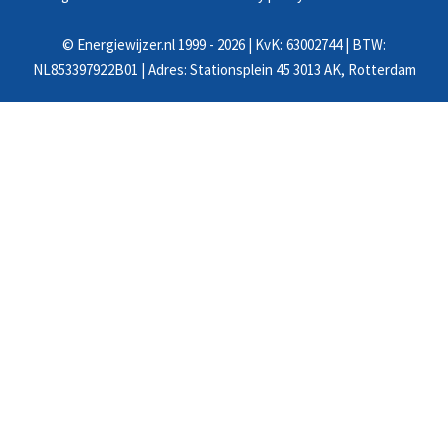
©
Energiewijzer.nl
1999 - 2026 | KvK: 63002744 | BTW:
NL853397922B01 | Adres: Stationsplein 45 3013 AK, Rotterdam