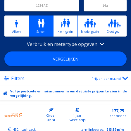
Alleen
Samen
Klein gezin
Middel gezin
Groot gezin
Verbruik en metertype opgeven
VERGELIJKEN
Filters
Prijzen per maand
Vul je postcode en huisnummer in om de juiste prijzen te zien in de
vergelijking.
177,75
Groen
1 jaar
per maand
uit NL
vaste prijs
430,- cashback
termijnbedrag:
213,59
p/m