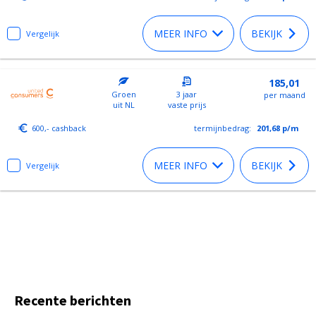
MEER INFO
BEKIJK
Vergelijk
185,01
Groen
3 jaar
per maand
uit NL
vaste prijs
600,- cashback
termijnbedrag:
201,68
p/m
MEER INFO
BEKIJK
Vergelijk
Recente berichten