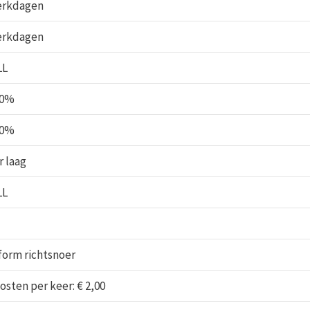
erkdagen
erkdagen
LL
.0%
.0%
r laag
LL
form richtsnoer
kosten per keer: € 2,00