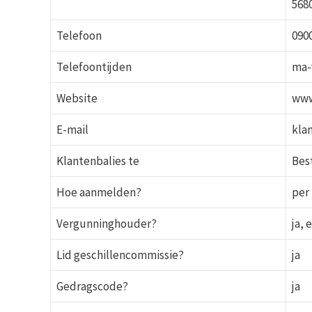
568
Telefoon
0900
Telefoontijden
ma-v
Website
www
E-mail
kla
Klantenbalies te
Bes
Hoe aanmelden?
per 
Vergunninghouder?
ja, 
Lid geschillencommissie?
ja
Gedragscode?
ja