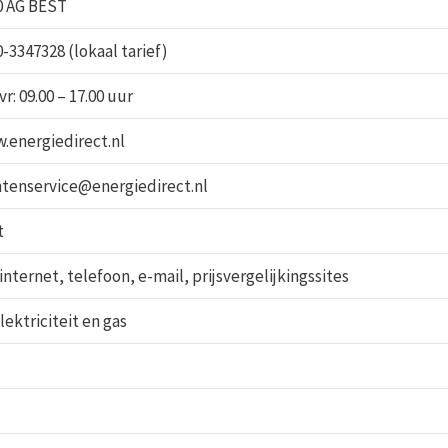
0 AG BEST
-3347328 (lokaal tarief)
r: 09.00 – 17.00 uur
.energiedirect.nl
ntenservice@energiedirect.nl
t
internet, telefoon, e-mail, prijsvergelijkingssites
elektriciteit en gas