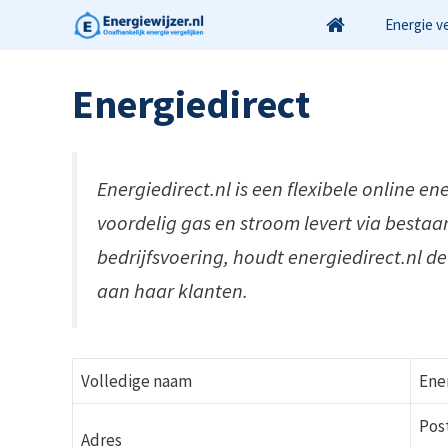
Ga
Energie v
naar
de
Energiedirect
inhoud
Energiedirect.nl is een flexibele online en
voordelig gas en stroom levert via bestaa
bedrijfsvoering, houdt energiedirect.nl de
aan haar klanten.
Volledige naam
Ener
Pos
Adres