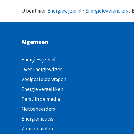
U bent hier:
Energiewijzer.nl
/
Energieleveranciers
/
E
Algemeen
Energiewijzer.nl
Over Energiewijzer
Veelgestelde vragen
Energie vergelijken
Pers / In de media
Netbeheerders
Energienieuws
Zonnepanelen