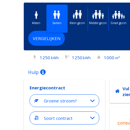
Alleen
Samen
Klein gezin
Middel gezin
Groot gezin
VERGELIJKEN
1250
1250
1000
I
I
kWh
kWh
m³
Hulp
Energiecontract
Vul
zie
Groene stroom?
Soort contract