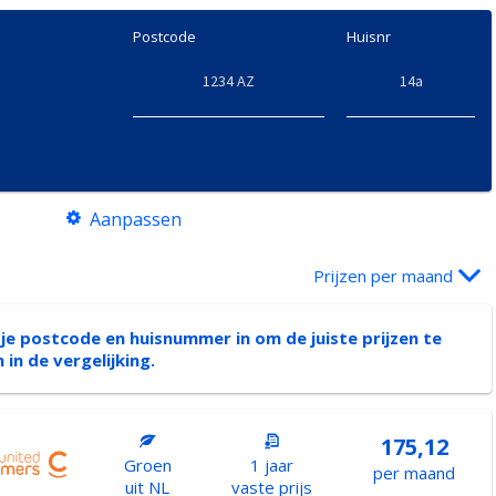
Postcode
Huisnr
Aanpassen
Prijzen per maand
 je postcode en huisnummer in om de juiste prijzen te
n in de vergelijking.
175,12
Groen
1 jaar
per maand
uit NL
vaste prijs