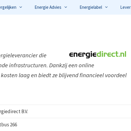
ergelijken
Energie Advies
Energielabel
Lever
ergieleverancier die
nde infrastructuren. Dankzij een online
 kosten laag en biedt ze blijvend financieel voordeel
giedirect B.V.
tbus 266