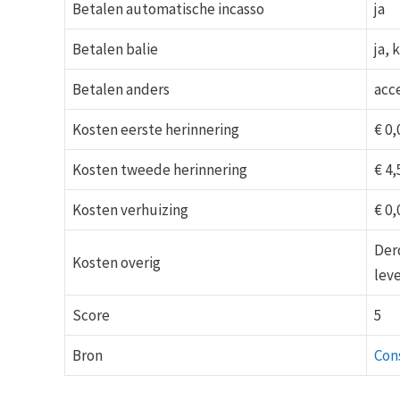
Betalen automatische incasso
ja
Betalen balie
ja, 
Betalen anders
acce
Kosten eerste herinnering
€ 0,
Kosten tweede herinnering
€ 4,
Kosten verhuizing
€ 0,
Der
Kosten overig
leve
Score
5
Bron
Con