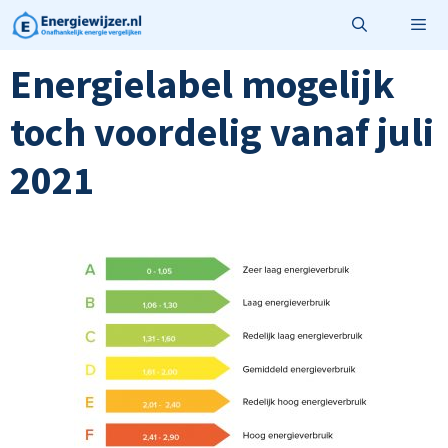
Ga
naar
de
Energielabel mogelijk
Menu
inhoud
toch voordelig vanaf juli
2021