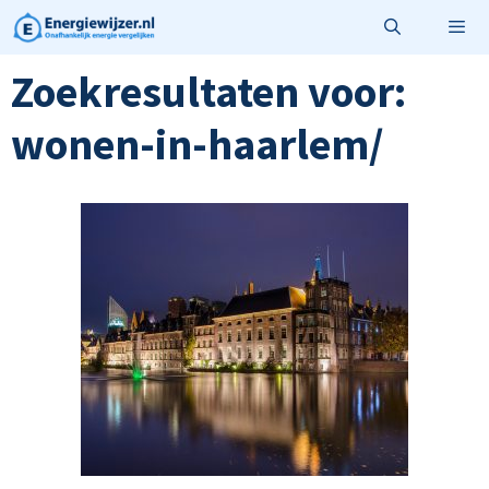
Ga
naar
de
Zoekresultaten voor:
Menu
inhoud
wonen-in-haarlem/