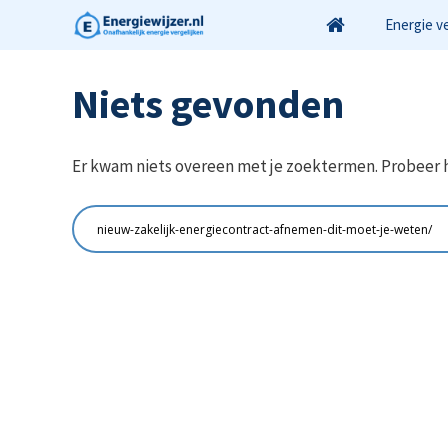
Ga
Energie v
naar
de
Niets gevonden
inhoud
Er kwam niets overeen met je zoektermen. Probeer 